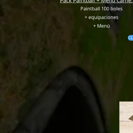
Pack Paintball + Menú Carne:
Paintball 100 boles
+ equipaciones
+ Menú
CL