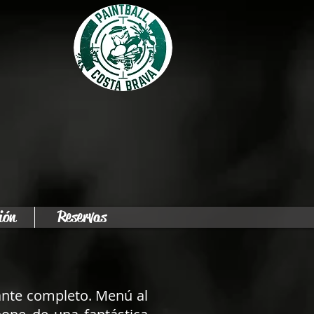
ión
Reservas
ante completo. Menú al