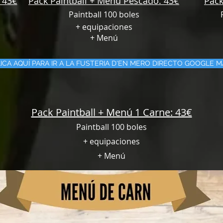
 43€
Pack Paintball + Menú Pescado: 43€
Pack
Paintball 100 boles
+ equipaciones
+ Menú
ICA AQUÍ PARA IR A LA FUSTERIA D'EN MERO DIRECTO GOOGLE 
Pack Paintball + Menú 1 Carne: 43€
Paintball 100 boles
+ equipaciones
+ Menú