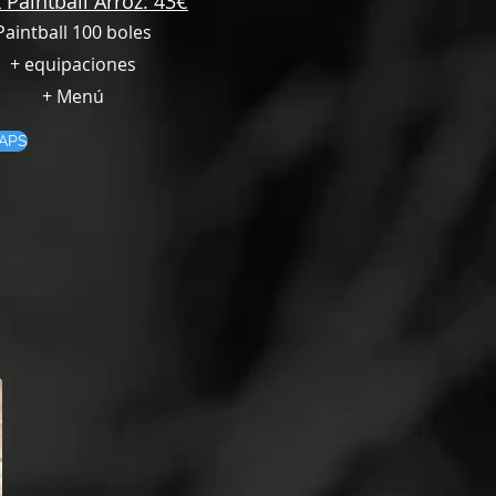
 Paintball Arroz: 43€
Paintball 100 boles
+ equipaciones
+ Menú
MAPS